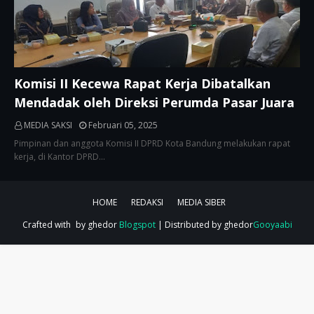
Komisi II Kecewa Rapat Kerja Dibatalkan
Mendadak oleh Direksi Perumda Pasar Juara
MEDIA SAKSI
Februari 05, 2025
Pimpinan dan anggota Komisi II DPRD Kota Bandung melakukan rapat
kerja, di Kantor DPRD…
HOME
REDAKSI
MEDIA SIBER
Crafted with
by ghedor
Blogspot
| Distributed by ghedor
Gooyaabi