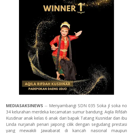
MEDIASAKSINEWS
-- Menyambangi SDN 035 Soka jl soka no
34 kelurahan merdeka kecamatan sumur bandung. Aqila Rifdah
Kusdinar anak kelas 6 anak dari bapak Tatang Kusnidar dan ibu
Linda nurjanah penari jaipong cilik dengan segudang prestasi
yang mewakili Jawabarat di kancah nasional maupun