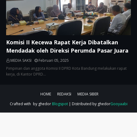
Komisi II Kecewa Rapat Kerja Dibatalkan
Mendadak oleh Direksi Perumda Pasar Juara
MEDIA SAKSI
Februari 05, 2025
Pimpinan dan anggota Komisi II DPRD Kota Bandung melakukan rapat
kerja, di Kantor DPRD…
HOME
REDAKSI
MEDIA SIBER
Crafted with
by ghedor
Blogspot
| Distributed by ghedor
Gooyaabi