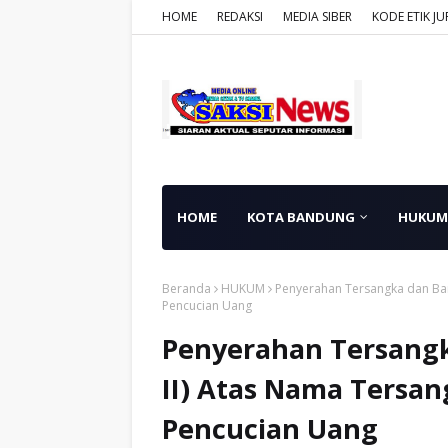
HOME
REDAKSI
MEDIA SIBER
KODE ETIK JU
HOME
KOTA BANDUNG
HUKUM
Beranda
HUKUM
Penyerahan Tersangka dan Bar
Pencucian Uang
Penyerahan Tersangk
II) Atas Nama Tersa
Pencucian Uang