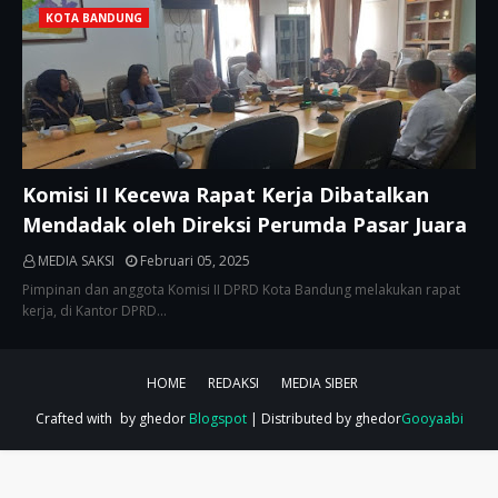
KOTA BANDUNG
Komisi II Kecewa Rapat Kerja Dibatalkan
Mendadak oleh Direksi Perumda Pasar Juara
MEDIA SAKSI
Februari 05, 2025
Pimpinan dan anggota Komisi II DPRD Kota Bandung melakukan rapat
kerja, di Kantor DPRD…
HOME
REDAKSI
MEDIA SIBER
Crafted with
by ghedor
Blogspot
| Distributed by ghedor
Gooyaabi