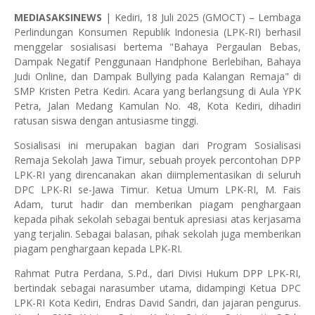
MEDIASAKSINEWS
| Kediri, 18 Juli 2025 (GMOCT) – Lembaga
Perlindungan Konsumen Republik Indonesia (LPK-RI) berhasil
menggelar sosialisasi bertema "Bahaya Pergaulan Bebas,
Dampak Negatif Penggunaan Handphone Berlebihan, Bahaya
Judi Online, dan Dampak Bullying pada Kalangan Remaja" di
SMP Kristen Petra Kediri. Acara yang berlangsung di Aula YPK
Petra, Jalan Medang Kamulan No. 48, Kota Kediri, dihadiri
ratusan siswa dengan antusiasme tinggi.
Sosialisasi ini merupakan bagian dari Program Sosialisasi
Remaja Sekolah Jawa Timur, sebuah proyek percontohan DPP
LPK-RI yang direncanakan akan diimplementasikan di seluruh
DPC LPK-RI se-Jawa Timur. Ketua Umum LPK-RI, M. Fais
Adam, turut hadir dan memberikan piagam penghargaan
kepada pihak sekolah sebagai bentuk apresiasi atas kerjasama
yang terjalin. Sebagai balasan, pihak sekolah juga memberikan
piagam penghargaan kepada LPK-RI.
Rahmat Putra Perdana, S.Pd., dari Divisi Hukum DPP LPK-RI,
bertindak sebagai narasumber utama, didampingi Ketua DPC
LPK-RI Kota Kediri, Endras David Sandri, dan jajaran pengurus.