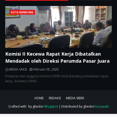
KOTA BANDUNG
Komisi II Kecewa Rapat Kerja Dibatalkan
Mendadak oleh Direksi Perumda Pasar Juara
MEDIA SAKSI
Februari 05, 2025
Pimpinan dan anggota Komisi II DPRD Kota Bandung melakukan rapat
kerja, di Kantor DPRD…
HOME
REDAKSI
MEDIA SIBER
Crafted with
by ghedor
Blogspot
| Distributed by ghedor
Gooyaabi